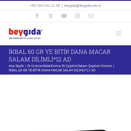
Skip
+90 264 241 12 30
|
beygida@beygida.com.tr
to
Facebook
X
YouTube
Instagram
E-
content
posta
İKBAL 60 GR YE BİTİR DANA MACAR
SALAM DİLİMLİ*12 AD
Ana Sayfa
Et Ürünleri
İkbal
Kırmızı Et Çeşitleri
Salam Çeşitleri Kırmızı
İKBAL 60 GR YE BİTİR DANA MACAR SALAM DİLİMLİ*12 AD