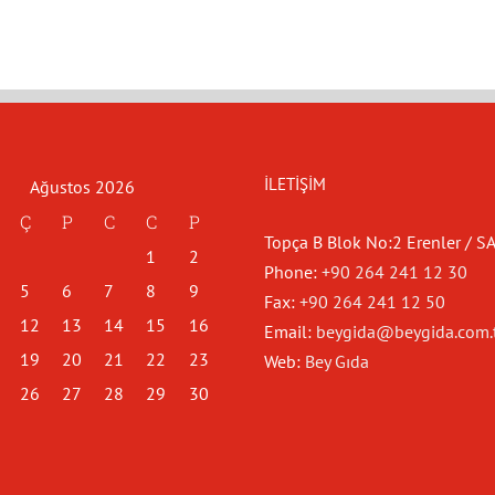
İLETIŞIM
Ağustos 2026
Ç
P
C
C
P
Topça B Blok No:2 Erenler / 
1
2
Phone:
+90 264 241 12 30
5
6
7
8
9
Fax:
+90 264 241 12 50
12
13
14
15
16
Email:
beygida@beygida.com.
19
20
21
22
23
Web:
Bey Gıda
26
27
28
29
30