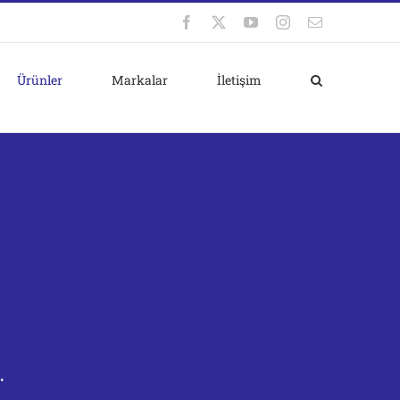
Facebook
X
YouTube
Instagram
E-
posta
Ürünler
Markalar
İletişim
.