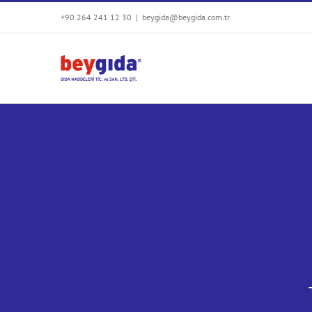
Skip
+90 264 241 12 30
|
beygida@beygida.com.tr
to
content