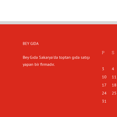
BEY GIDA
P
S
Bey Gıda Sakarya'da toptan gıda satışı
yapan bir firmadır.
3
4
10
11
17
18
24
25
31