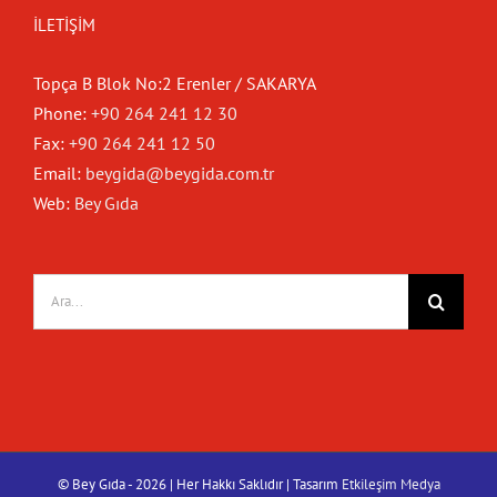
İLETIŞIM
Topça B Blok No:2 Erenler / SAKARYA
Phone:
+90 264 241 12 30
Fax:
+90 264 241 12 50
Email:
beygida@beygida.com.tr
Web:
Bey Gıda
Ara:
© Bey Gıda -
2026 | Her Hakkı Saklıdır | Tasarım
Etkileşim Medya