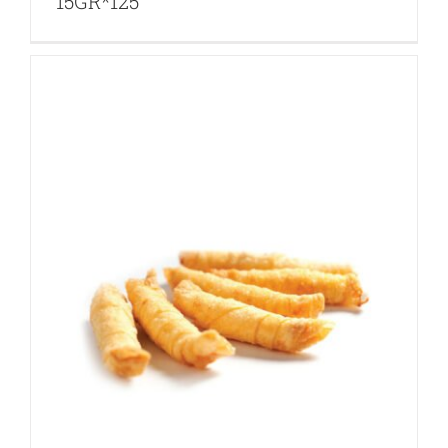
15GR*125
SİGARA BÖREĞİ-PATATESLİ