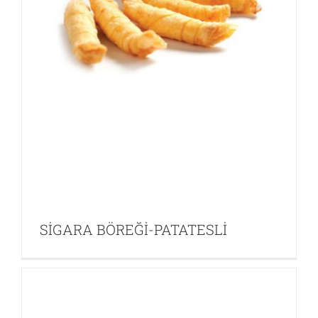
SİGARA BÖREĞİ-KIYMALI
Diğer EDT
Ev Dışı Tüketim
SİGARA BÖREĞİ-PATATESLİ