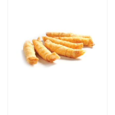
PATATES (DONUK) * 12,5 KG
Diğer EDT
Ev Dışı Tüketim