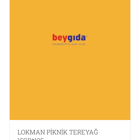
SİGARA BÖREĞİ-PEYNİRLİ
Diğer EDT
Ev Dışı Tüketim
LOKMAN PİKNİK TEREYAĞ