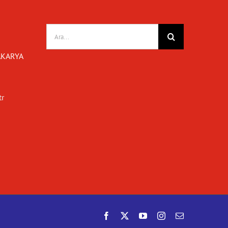
Ara:
SAKARYA
tr
Facebook
X
YouTube
Instagram
E-
posta