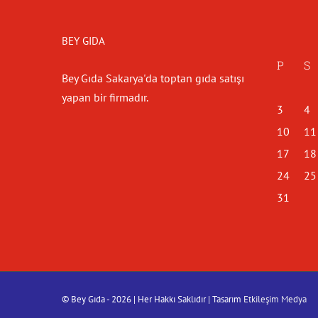
BEY GIDA
P
S
Bey Gıda Sakarya'da toptan gıda satışı
yapan bir firmadır.
3
4
10
11
17
18
24
25
31
© Bey Gıda -
2026 | Her Hakkı Saklıdır | Tasarım
Etkileşim Medya