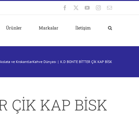
Facebook
X
YouTube
Instagram
E-
posta
Ürünler
Markalar
İletişim
ikolata ve Krokantlar
Kahve Dünyası
K.D BONTE BİTTER ÇİK KAP BİSK
R ÇİK KAP BİSK