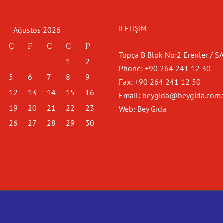
İLETIŞIM
Ağustos 2026
Ç
P
C
C
P
Topça B Blok No:2 Erenler / 
1
2
Phone:
+90 264 241 12 30
5
6
7
8
9
Fax:
+90 264 241 12 50
12
13
14
15
16
Email:
beygida@beygida.com.
19
20
21
22
23
Web:
Bey Gıda
26
27
28
29
30