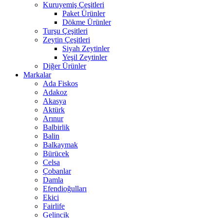
Kuruyemiş Çeşitleri
Paket Ürünler
Dökme Ürünler
Turşu Çeşitleri
Zeytin Çeşitleri
Siyah Zeytinler
Yeşil Zeytinler
Diğer Ürünler
Markalar
Ada Fiskos
Adakoz
Akasya
Aktürk
Arınur
Balbirlik
Balin
Balkaymak
Bürücek
Celsa
Çobanlar
Damla
Efendioğulları
Ekici
Fairlife
Gelincik