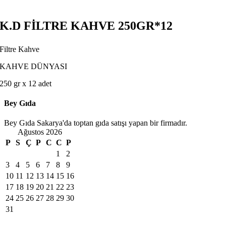
K.D FİLTRE KAHVE 250GR*12
Filtre Kahve
KAHVE DÜNYASI
250 gr x 12 adet
Bey Gıda
Bey Gıda Sakarya'da toptan gıda satışı yapan bir firmadır.
Ağustos 2026
P
S
Ç
P
C
C
P
1
2
3
4
5
6
7
8
9
10
11
12
13
14
15
16
17
18
19
20
21
22
23
24
25
26
27
28
29
30
31