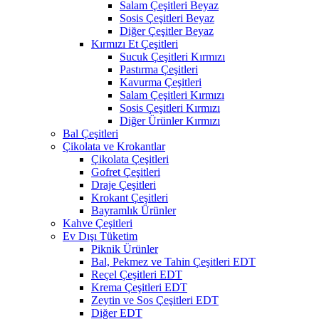
Salam Çeşitleri Beyaz
Sosis Çeşitleri Beyaz
Diğer Çeşitler Beyaz
Kırmızı Et Çeşitleri
Sucuk Çeşitleri Kırmızı
Pastırma Çeşitleri
Kavurma Çeşitleri
Salam Çeşitleri Kırmızı
Sosis Çeşitleri Kırmızı
Diğer Ürünler Kırmızı
Bal Çeşitleri
Çikolata ve Krokantlar
Çikolata Çeşitleri
Gofret Çeşitleri
Draje Çeşitleri
Krokant Çeşitleri
Bayramlık Ürünler
Kahve Çeşitleri
Ev Dışı Tüketim
Piknik Ürünler
Bal, Pekmez ve Tahin Çeşitleri EDT
Reçel Çeşitleri EDT
Krema Çeşitleri EDT
Zeytin ve Sos Çeşitleri EDT
Diğer EDT