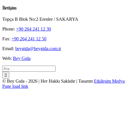
İletişim
Topça B Blok No:2 Erenler / SAKARYA
Phone:
+90 264 241 12 30
Fax:
+90 264 241 12 50
Email:
beygida@beygida.com.tr
Web:
Bey Gıda
Ara:
© Bey Gıda -
2026 | Her Hakkı Saklıdır | Tasarım
Etkileşim Medya
Facebook
X
YouTube
Instagram
E-
Page load link
posta
Go
to
Top