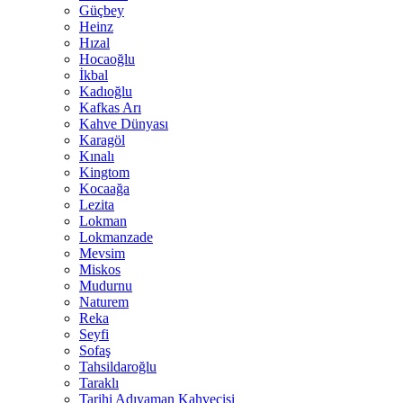
Güçbey
Heinz
Hızal
Hocaoğlu
İkbal
Kadıoğlu
Kafkas Arı
Kahve Dünyası
Karagöl
Kınalı
Kingtom
Kocaağa
Lezita
Lokman
Lokmanzade
Mevsim
Miskos
Mudurnu
Naturem
Reka
Seyfi
Sofaş
Tahsildaroğlu
Taraklı
Tarihi Adıyaman Kahvecisi