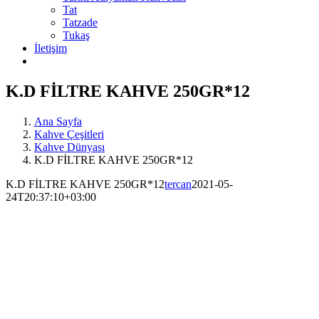
Tat
Tatzade
Tukaş
İletişim
K.D FİLTRE KAHVE 250GR*12
Ana Sayfa
Kahve Çeşitleri
Kahve Dünyası
K.D FİLTRE KAHVE 250GR*12
K.D FİLTRE KAHVE 250GR*12
tercan
2021-05-
24T20:37:10+03:00