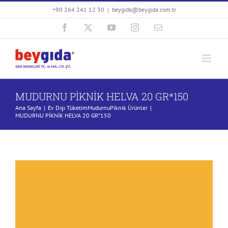
Skip
+90 264 241 12 30
|
beygida@beygida.com.tr
to
Facebook
X
YouTube
Instagram
E-
content
posta
MUDURNU PİKNİK HELVA 20 GR*150
Ana Sayfa
Ev Dışı Tüketim
Mudurnu
Piknik Ürünler
MUDURNU PİKNİK HELVA 20 GR*150