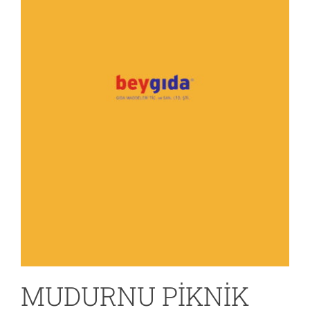
MUDURNU PİKNİK