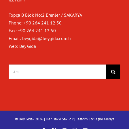
Topça B Blok No:2 Erenler / SAKARYA
Phone:
+90 264 241 12 30
Fax:
+90 264 241 12 50
Email:
beygida@beygida.com.tr
Web:
Bey Gıda
Ara:
© Bey Gıda -
2026 | Her Hakkı Saklıdır | Tasarım
Etkileşim Medya