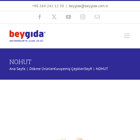
Skip
+90 264 241 12 30
|
beygida@beygida.com.tr
to
Facebook
X
YouTube
Instagram
E-
content
posta
NOHUT
Ana Sayfa
Dökme Ürünler
Kuruyemiş Çeşitleri
Seyfi
NOHUT