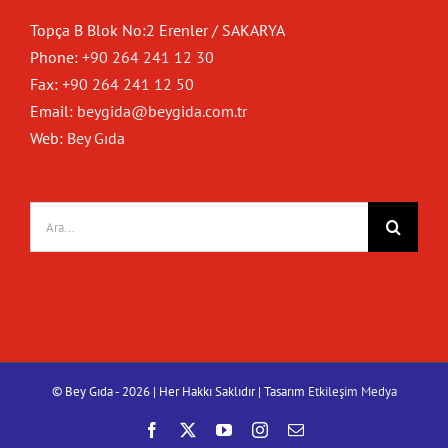
Topça B Blok No:2 Erenler / SAKARYA
Phone:
+90 264 241 12 30
Fax:
+90 264 241 12 50
Email:
beygida@beygida.com.tr
Web:
Bey Gıda
Ara:
© Bey Gıda -
2026 | Her Hakkı Saklıdır | Tasarım
Etkileşim Medya
Facebook
X
YouTube
Instagram
E-
posta