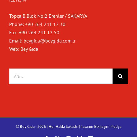
Topça B Blok No:2 Erenler / SAKARYA
Phone:
+90 264 241 12 30
Fax:
+90 264 241 12 50
Email:
beygida@beygida.com.tr
Web:
Bey Gıda
Ara:
© Bey Gıda -
2026 | Her Hakkı Saklıdır | Tasarım
Etkileşim Medya