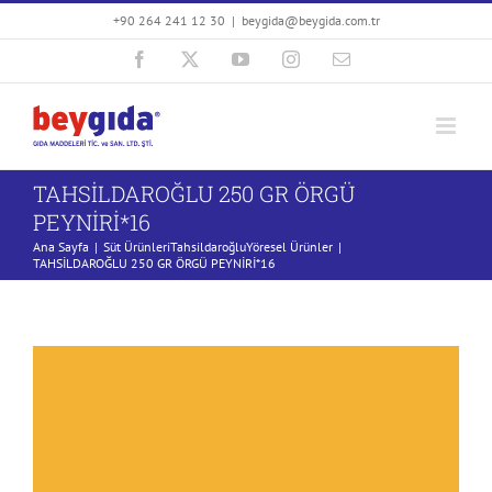
Skip
+90 264 241 12 30
|
beygida@beygida.com.tr
to
Facebook
X
YouTube
Instagram
E-
content
posta
TAHSİLDAROĞLU 250 GR ÖRGÜ
PEYNİRİ*16
Ana Sayfa
Süt Ürünleri
Tahsildaroğlu
Yöresel Ürünler
TAHSİLDAROĞLU 250 GR ÖRGÜ PEYNİRİ*16